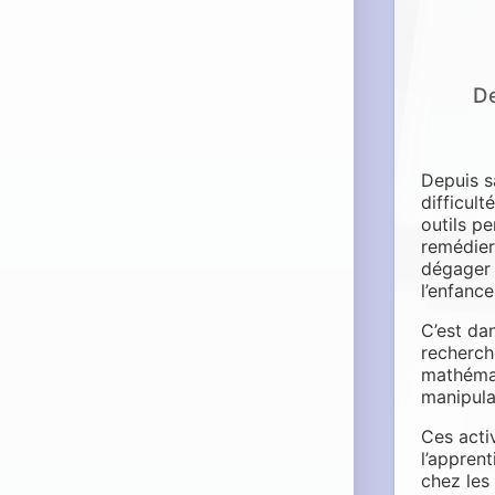
De
Depuis s
difficul
outils p
remédier
dégager 
l’enfance
C’est da
recherch
mathémat
manipula
Ces acti
l’appren
chez les 