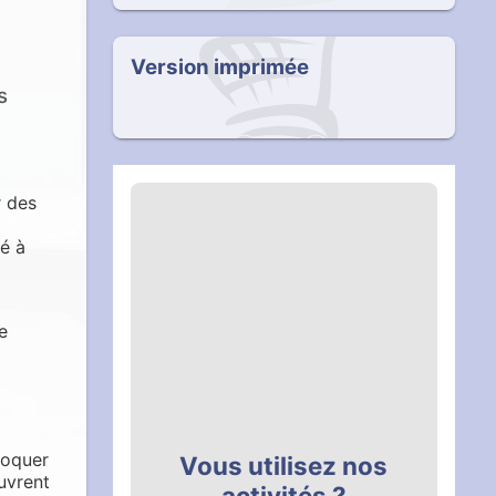
Version imprimée
s
r des
té à
e
voquer
Vous utilisez nos
ouvrent
activités ?