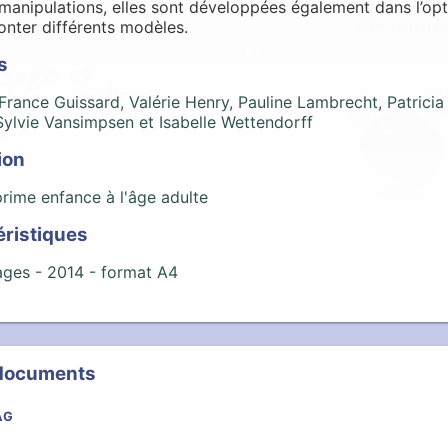
 manipulations, elles sont développées également dans l’op
onter différents modèles.
s
France Guissard, Valérie Henry, Pauline Lambrecht, Patricia
Sylvie Vansimpsen et Isabelle Wettendorff
ion
prime enfance à l'âge adulte
éristiques
ages -
2014
- format A4
 documents
 AG