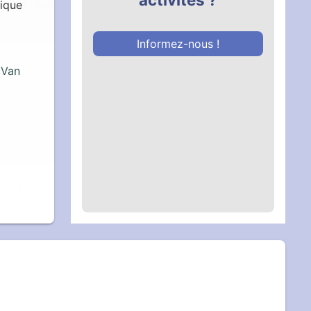
tique
Informez-nous !
 Van