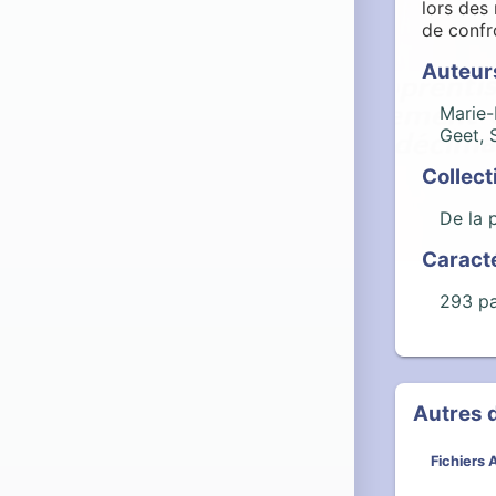
lors des
de confr
Auteur
Marie-
Geet, 
Collect
De la 
Caract
293 p
Autres
Fichiers