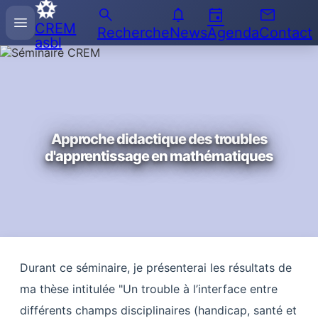
search
notifications
event
email
Recherche
menu
CREM
sur
Recherche
News
Agenda
Contact
asbl
l'Enseignement
des
Mathématiques
Approche didactique des troubles
d'apprentissage en mathématiques
Durant ce séminaire, je présenterai les résultats de
ma thèse intitulée "Un trouble à l’interface entre
différents champs disciplinaires (handicap, santé et