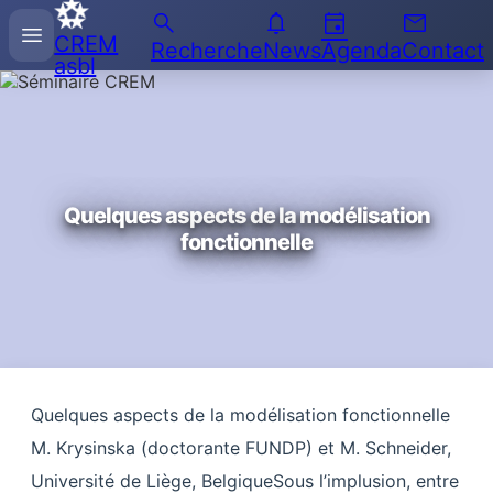
search
notifications
event
email
Recherche
menu
CREM
sur
Recherche
News
Agenda
Contact
asbl
l'Enseignement
des
Mathématiques
Quelques aspects de la modélisation
fonctionnelle
Quelques aspects de la modélisation fonctionnelle
M. Krysinska (doctorante FUNDP) et M. Schneider,
Université de Liège, BelgiqueSous l’implusion, entre