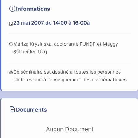
info
Informations
23 mai 2007
de 14:00 à 16:00
à
event
face
Mariza Krysinska, doctorante FUNDP et Maggy
Schneider, ULg
group
Ce séminaire est destiné à toutes les personnes
s'intéressant à l'enseignement des mathématiques
description
Documents
Aucun Document