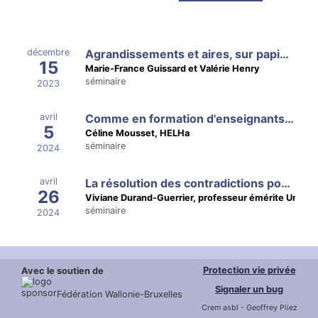
décembre
Agrandissements et aires, sur papier ou écran tactile
15
Marie-France Guissard et Valérie Henry
séminaire
2023
avril
Comme en formation d'enseignants : sensibilisation aux malentendus scolaires en mathématiques
5
Céline Mousset, HELHa
séminaire
2024
avril
La résolution des contradictions pour développer les compétences logiques
26
Viviane Durand-Guerrier, professeur émérite Univers
séminaire
2024
Protection vie privée
Avec le soutien de
Signaler un bug
Fédération Wallonie-Bruxelles
Crem asbl - Geoffrey Pliez