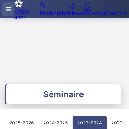
search
notifications
event
email
Recherche
menu
CREM
sur
Recherche
News
Agenda
Contact
asbl
l'Enseignement
des
Mathématiques
Séminaire
2025-2026
2024-2025
2023-2024
2022-2