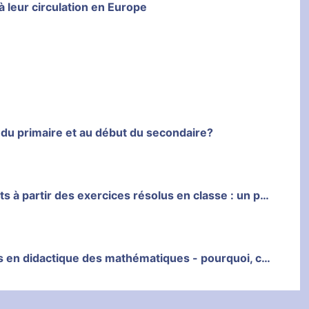
à leur circulation en Europe
n du primaire et au début du secondaire?
Décrire les apprentissages mathématiques des étudiants à partir des exercices résolus en classe : un point de vue méthodologique
Analyses de pratiques d'enseignants de mathématiques en didactique des mathématiques - pourquoi, comment?