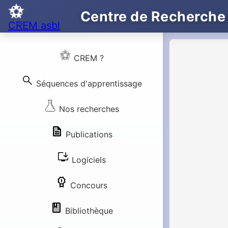
Centre de Recherche
CREM asbl
CREM ?
search
Séquences d'apprentissage
Nos recherches
Publications
install_desktop
Logiciels
Concours
Bibliothèque