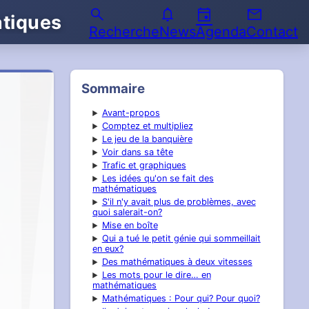
search
notifications
event
email
atiques
Recherche
News
Agenda
Contact
Sommaire
Avant-propos
Comptez et multipliez
Le jeu de la banquière
Voir dans sa tête
Trafic et graphiques
Les idées qu'on se fait des
mathématiques
S'il n'y avait plus de problèmes, avec
quoi salerait-on?
Mise en boîte
Qui a tué le petit génie qui sommeillait
en eux?
Des mathématiques à deux vitesses
Les mots pour le dire… en
mathématiques
Mathématiques : Pour qui? Pour quoi?