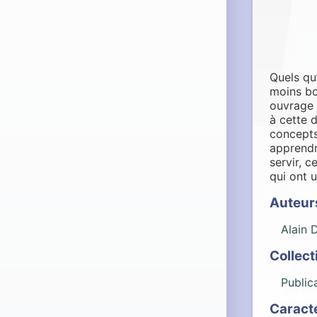
Quels qu
moins bo
ouvrage 
à cette d
concepts
apprendr
servir, 
qui ont u
Auteur
Alain 
Collect
Public
Caract