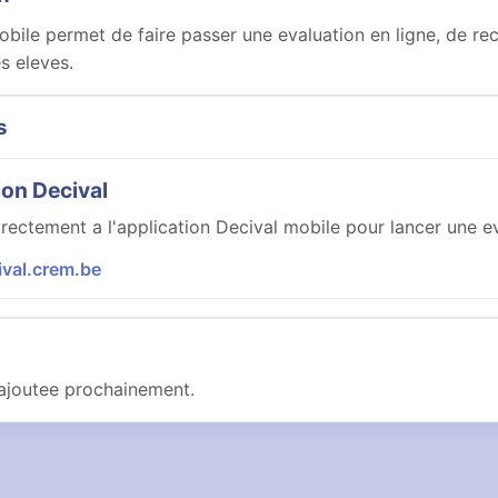
bile permet de faire passer une evaluation en ligne, de recu
es eleves.
s
ion Decival
rectement a l'application Decival mobile pour lancer une ev
ival.crem.be
ajoutee prochainement.