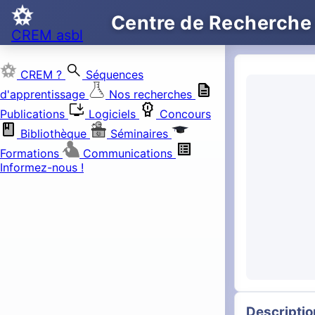
Centre de Recherche
CREM asbl
search
CREM ?
Séquences
d'apprentissage
Nos recherches
install_desktop
Publications
Logiciels
Concours
Bibliothèque
Séminaires
Formations
Communications
Informez-nous !
Descriptio