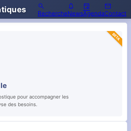
search
notifications
event
email
atiques
Recherche
News
Agenda
Contact
BETA
le
gnostique pour accompagner les
lyse des besoins.