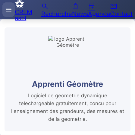
search
notifications
event
email
Recherche
menu
CREM
sur
Recherche
News
Agenda
Contact
asbl
l'Enseignement
des
Mathématiques
Apprenti Géomètre
Logiciel de geometrie dynamique
telechargeable gratuitement, concu pour
l'enseignement des grandeurs, des mesures et
de la geometrie.